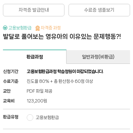
자격증 발급안내
수료증 샘플보기
고용보험환급
자격증 과정
발달로 풀어보는 영유아의 이유있는 문제행동?!
환급과정
일반과정(비환급)
신청기간
고용보험환급과정 학습정원이 마감되었습니다.
수료기준
진도율 80% + 총 환산점수 60점 이상
교안
PDF 파일 제공
교육비
123,200
원
환급유형
고용보험환급