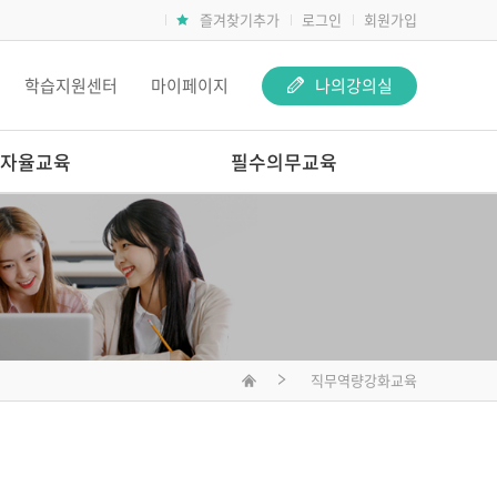
즐겨찾기추가
로그인
회원가입
학습지원센터
마이페이지
나의강의실
자율교육
필수의무교육
하는 교사 전문가 온라
필수의무교육
영유아안전교육
관의 놀이교육 들여다
어린이안전교육
선생님은 어떻게 놀이
 시리즈1
 기록할 줄 아는 교사
직무역량강화교육
는 영유아 정신건강
할 장애아통합
운영의 실제