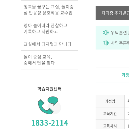
행복을 꿈꾸는 교실, 놀이중
심 반응성 상호작용 교수법
자격증 추가발
영아 놀이따라 관찰하고
기록하고 지원하고
위탁훈련 
사업주훈련
교실에서 디지털과 만나다
놀이 중심 교육,
숲에서 답을 찾다
과
학습지원센터
과정명
교육기간
1833-2114
교육차시