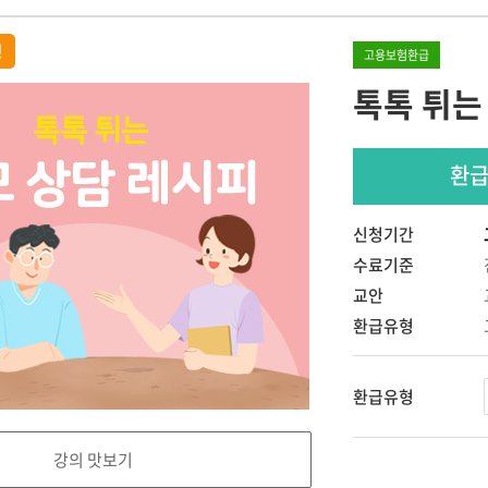
상호작용 교수법
SI 상호작용
영아 놀이따라 관찰하고 기록하고 지
정
원하고
[부모성장 프로
고용보험환급
우리 아이의 이유
교실에서 디지털과 만나다
톡톡 튀는
Outdoor에서
놀이 중심 교육, 숲에서 답을 찾다
숲과 함께 성장
숲에서 놀자
환
현장밀착 유아중
의 신나는 여행
개정 누리과정의
신청기간
수료기준
교안
환급유형
환급유형
강의 맛보기