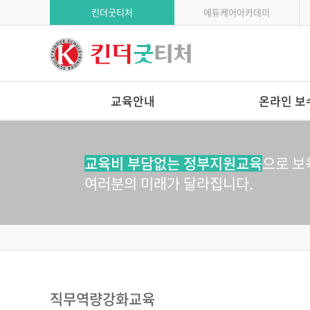
킨더굿티처
에듀케어아카데미
교육안내
온라인 보
고용보험환급
에듀케어아카데미
학습자유의사항
교육비 부담없는 정부지원교육
으로 보
연간교육일정
여러분의 미래가 달라집니다.
직무역량강화교육