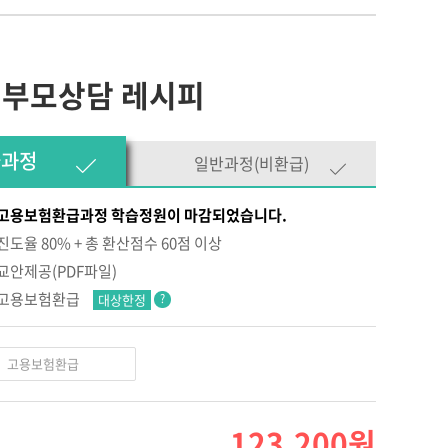
젝트]
있는 문제행동?!
 부모상담 레시피
 성장하는 아이들
하는 아이들,
급과정
일반과정(비환급)
심 놀이중심 보육과정
 장애통합 현장 적용
고용보험환급과정 학습정원이 마감되었습니다.
진도율 80% + 총 환산점수 60점 이상
교안제공(PDF파일)
고용보험환급
대상한정
?
고용보험환급
123,200
원