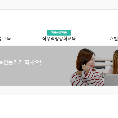
환급/비환급
수교육
직무역량강화교육
개별
발달로 풀어보는 영유아의
단 하루로 완성
이유있는 문제행동?!
인연수
육전문가가 되세요!
톡톡 튀는 부모상담 레시피
앞서가는 교육기
보기 - 시리즈1
마음에서 마음으로 주고 받는 교사
상호작용 매뉴얼
다른 교육기관 
를 지원할까? -
영유아 교육기관 안전관리 전문가교육
놀이를 사진으로
놀이로 커가는 영아,
의 7가지 힘
놀이로 키우는 교사
교실에서 발견하
놀이가 톡톡, 영아보육 스킬업
IEP 작성의 실제
교실의 변화를 이끄는 교사 성장 맵
원장이 알아야 
행복을 꿈꾸는 교실, 놀이중심 반응성
어린이집 연간 